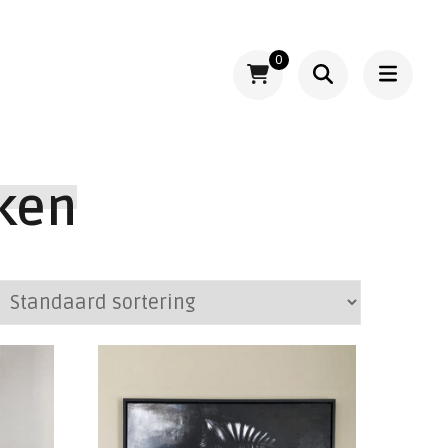
0
eken