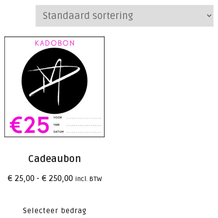
Cadeaubon
Prijsklasse:
€
25,00
-
€
250,00
incl. BTW
€ 25,00
Dit
tot
Selecteer bedrag
product