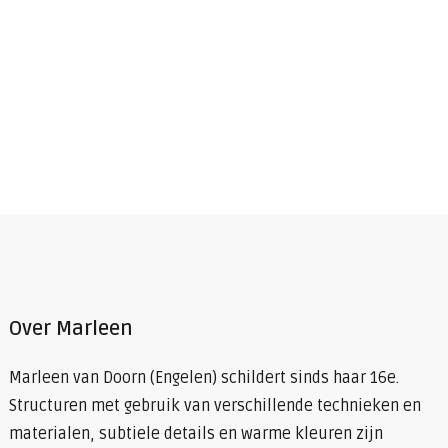
€ 250,00
heeft
meerdere
variaties.
Deze
optie
kan
gekozen
worden
op
Over Marleen
de
Marleen van Doorn (Engelen) schildert sinds haar 16e.
productpagina
Structuren met gebruik van verschillende technieken en
materialen, subtiele details en warme kleuren zijn