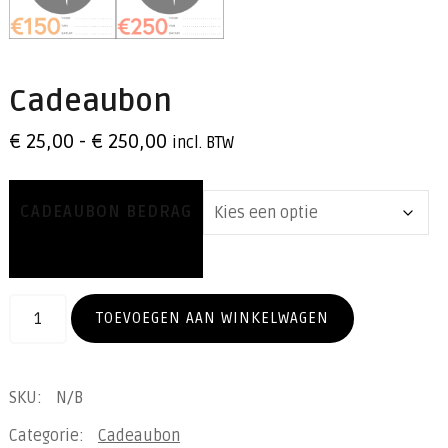
Cadeaubon
Prijsklasse:
€
25,00
-
€
250,00
incl. BTW
€ 25,00
tot
CADEAUBON BEDRAG
€ 250,00
Cadeaubon
TOEVOEGEN AAN WINKELWAGEN
aantal
SKU:
N/B
Categorie:
Cadeaubon