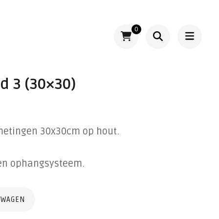
0
d 3 (30×30)
fmetingen 30x30cm op hout.
ken ophangsysteem.
LWAGEN