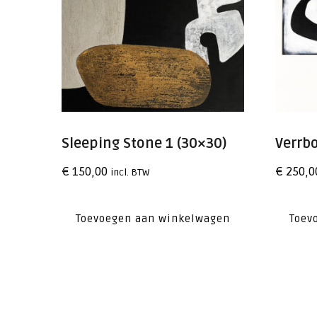
Sleeping Stone 1 (30×30)
Verrb
€
150,00
€
250,0
incl. BTW
Toevoegen aan winkelwagen
Toev