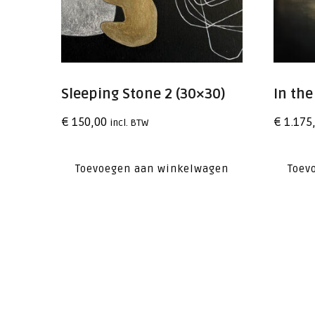
Sleeping Stone 2 (30×30)
In th
€
150,00
€
1.175
incl. BTW
Toevoegen aan winkelwagen
Toev