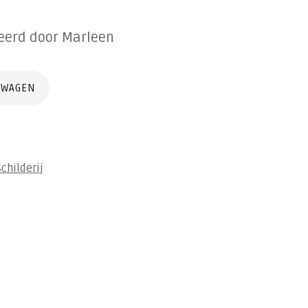
neerd door Marleen
LWAGEN
schilderij