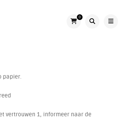
0
p papier.
reed
et vertrouwen 1, informeer naar de