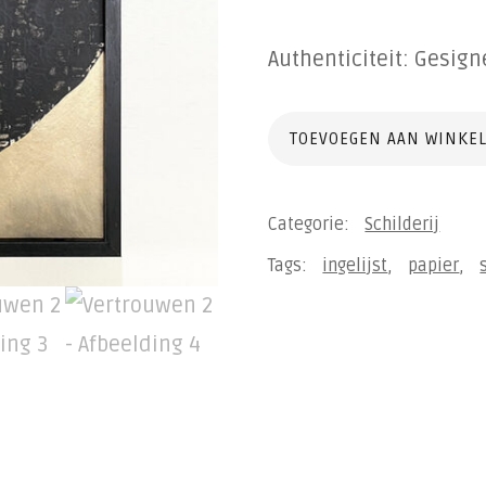
Authenticiteit: Gesig
Vertrouwen
TOEVOEGEN AAN WINKE
2
aantal
Categorie:
Schilderij
Tags:
ingelijst
,
papier
,