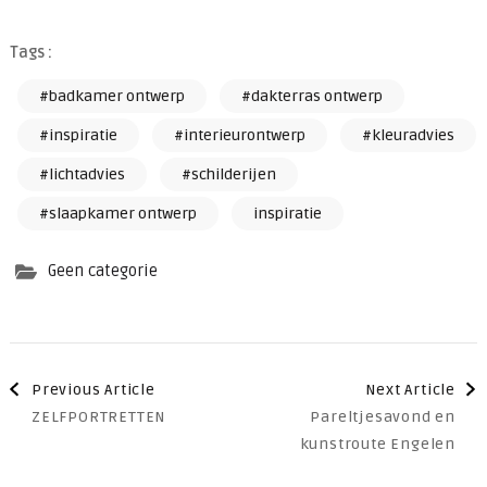
Tags :
#badkamer ontwerp
#dakterras ontwerp
#inspiratie
#interieurontwerp
#kleuradvies
#lichtadvies
#schilderijen
#slaapkamer ontwerp
inspiratie
Geen categorie
Post
Previous Article
Next Article
ZELFPORTRETTEN
Pareltjesavond en
Navigation
kunstroute Engelen